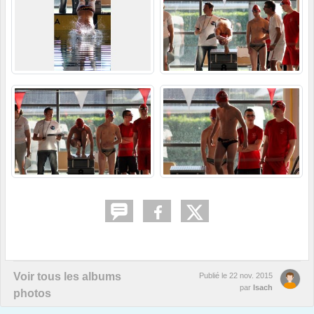
Voir tous les albums
Publié le
22 nov. 2015
par
Isach
photos