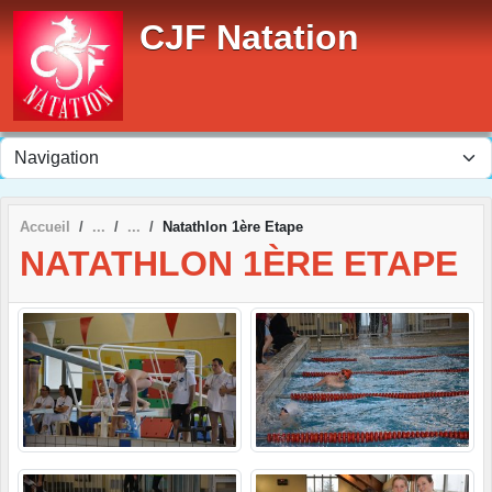
Panneau de gestion des cookies
CJF Natation
Accueil
Natathlon 1ère Etape
NATATHLON 1ÈRE ETAPE