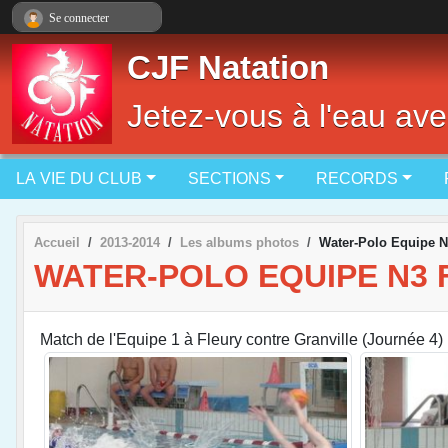
Panneau de gestion des cookies
Se connecter
CJF Natation
Jetez-vous à l'eau ave
LA VIE DU CLUB
SECTIONS
RECORDS
Accueil
2013-2014
Les albums photos
Water-Polo Equipe N
WATER-POLO EQUIPE N3 
Match de l'Equipe 1 à Fleury contre Granville (Journée 4)