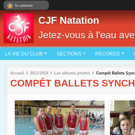
Panneau de gestion des cookies
Se connecter
CJF Natation
Jetez-vous à l'eau ave
LA VIE DU CLUB
SECTIONS
RECORDS
Accueil
2013-2014
Les albums photos
Compét Ballets Sync
COMPÉT BALLETS SYNCHR