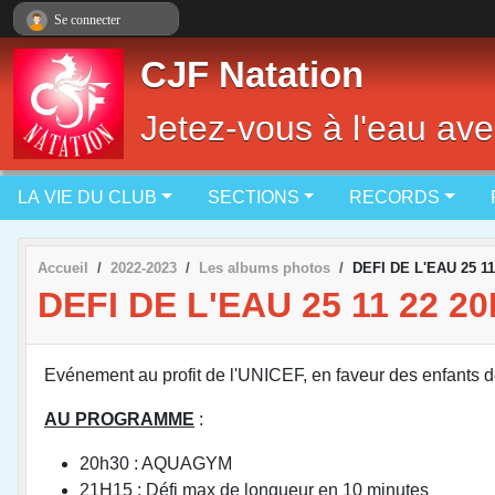
Panneau de gestion des cookies
Se connecter
CJF Natation
Jetez-vous à l'eau ave
LA VIE DU CLUB
SECTIONS
RECORDS
Accueil
2022-2023
Les albums photos
DEFI DE L'EAU 25 
DEFI DE L'EAU 25 11 22 
Evénement au profit de l'UNICEF, en faveur des enfant
AU PROGRAMME
:
20h30 : AQUAGYM
21H15 : Défi max de longueur en 10 minutes