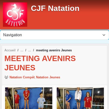
Panneau de gestion des cookies
CJF Natation
Accueil
meeting avenirs Jeunes
MEETING AVENIRS
JEUNES
Natation Compét
Natation Jeunes