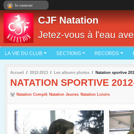
Panneau de gestion des cookies
Se connecter
CJF Natation
Jetez-vous à l'eau ave
LA VIE DU CLUB
SECTIONS
RECORDS
Accueil
2012-2013
Les albums photos
Natation sportive 20
NATATION SPORTIVE 2012
Natation Compét
Natation Jeunes
Natation Loisirs