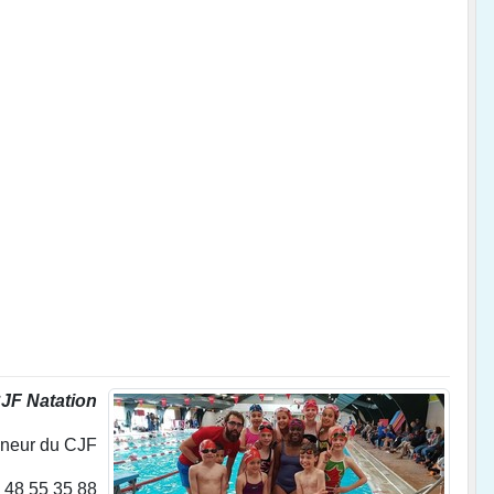
JF Natation
aineur du CJF
6 48 55 35 88