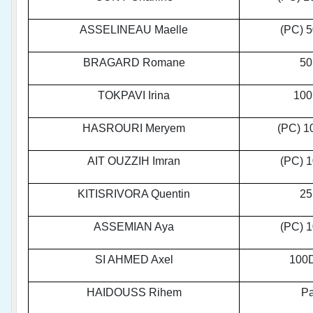
ASSELINEAU Maelle
(PC) 
BRAGARD Romane
50
TOKPAVI Irina
100
HASROURI Meryem
(PC) 1
AIT OUZZIH Imran
(PC) 
KITISRIVORA Quentin
25
ASSEMIAN Aya
(PC) 
SI AHMED Axel
100D
HAIDOUSS Rihem
Pa