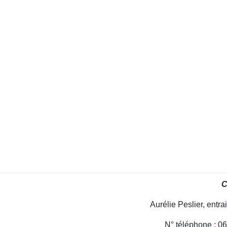
C
Aurélie Peslier, entr
N° téléphone : 0