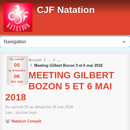
Panneau de gestion des cookies
CJF Natation
Du
samedi
Accueil
05
Meeting Gilbert Bozon 5 et 6 mai 2018
au
dimanche
MEETING GILBERT
06
MAI
2018
BOZON 5 ET 6 MAI
2018
Du
samedi
05
au
dimanche
06
mai
2018
Lieu :
piscine
tours
Natation Compét