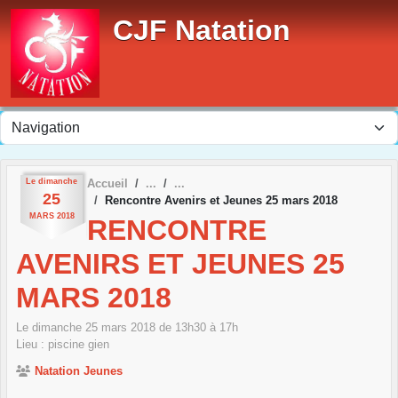
Panneau de gestion des cookies
CJF Natation
Le
dimanche
Accueil
25
Rencontre Avenirs et Jeunes 25 mars 2018
MARS
2018
RENCONTRE
AVENIRS ET JEUNES 25
MARS 2018
Le
dimanche
25
mars
2018
de 13h30 à 17h
Lieu :
piscine
gien
Natation Jeunes