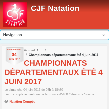
Panneau de gestion des cookies
CJF Natation
Le
dimanche
Accueil
04
Championnats départementaux été 4 juin 2017
JUIN
2017
CHAMPIONNATS
DÉPARTEMENTAUX ÉTÉ 4
JUIN 2017
Le
dimanche
04
juin
2017
de 08h à 18h30
Lieu :
complexe nautique de la Source
45100
Orléans la Source
Natation Compét