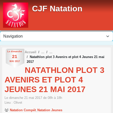
Panneau de gestion des cookies
CJF Natation
Le
dimanche
Accueil
21
Natathlon plot 3 Avenirs et plot 4 Jeunes 21 mai
2017
MAI
2017
NATATHLON PLOT 3
AVENIRS ET PLOT 4
JEUNES 21 MAI 2017
Le
dimanche
21
mai
2017
de 08h à 18h
Lieu :
Olivet
Natation Compét
Natation Jeunes