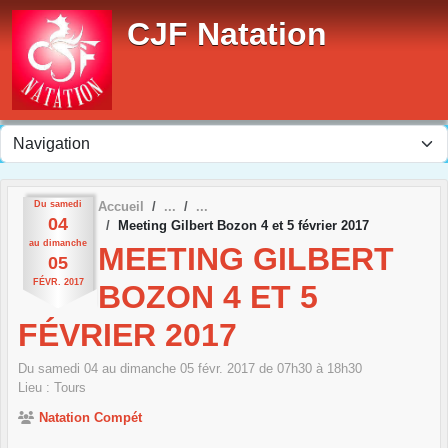
Panneau de gestion des cookies
CJF Natation
Du
samedi
Accueil
04
Meeting Gilbert Bozon 4 et 5 février 2017
au
dimanche
MEETING GILBERT
05
FÉVR.
2017
BOZON 4 ET 5
FÉVRIER 2017
Du
samedi
04
au
dimanche
05
févr.
2017
de 07h30 à 18h30
Lieu :
Tours
Natation Compét