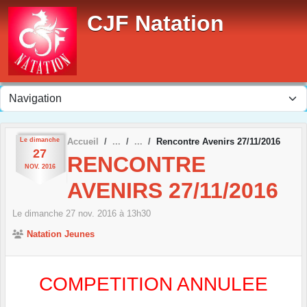
Panneau de gestion des cookies
CJF Natation
Le
dimanche
Accueil
Rencontre Avenirs 27/11/2016
27
RENCONTRE
NOV.
2016
AVENIRS 27/11/2016
Le
dimanche
27
nov.
2016
à 13h30
Natation Jeunes
COMPETITION ANNULEE