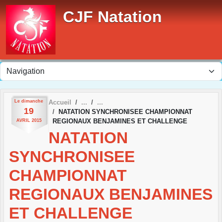
Panneau de gestion des cookies
CJF Natation
Le
dimanche
Accueil
19
NATATION SYNCHRONISEE CHAMPIONNAT
REGIONAUX BENJAMINES ET CHALLENGE
AVRIL
2015
NATATION
SYNCHRONISEE
CHAMPIONNAT
REGIONAUX BENJAMINES
ET CHALLENGE