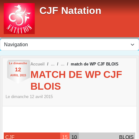
Panneau de gestion des cookies
CJF Natation
Le
dimanche
Accueil
match de WP CJF BLOIS
12
MATCH DE WP CJF
AVRIL
2015
BLOIS
Le
dimanche
12
avril
2015
CJF
15
10
BLOIS