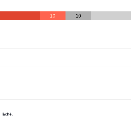
10
10
n lâché.