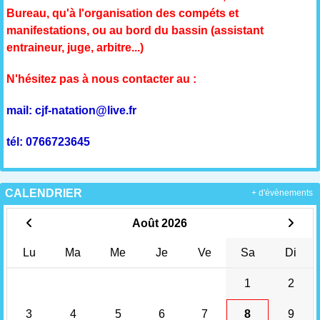
Bureau, qu'à l'organisation des compéts et
manifestations, ou au bord du bassin (assistant
entraineur, juge, arbitre...)
N'hésitez pas à nous contacter au :
mail: cjf-natation@live.fr
tél: 0766723645
CALENDRIER
+ d'évènements
Août 2026
Lu
Ma
Me
Je
Ve
Sa
Di
1
2
3
4
5
6
7
8
9